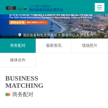
Toggle
navigatio

烟台装备制造业博览会
媒体中心
商务配对


商务配对
最新资讯
现场照片
媒体合作
BUSINESS
MATCHING
商务配对