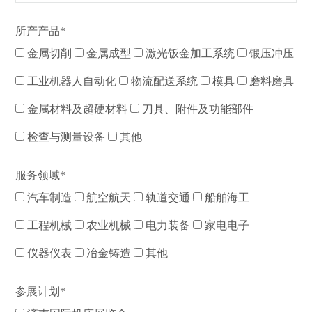
所产产品*
金属切削
金属成型
激光钣金加工系统
锻压冲压
工业机器人自动化
物流配送系统
模具
磨料磨具
金属材料及超硬材料
刀具、附件及功能部件
检查与测量设备
其他
服务领域*
汽车制造
航空航天
轨道交通
船舶海工
工程机械
农业机械
电力装备
家电电子
仪器仪表
冶金铸造
其他
参展计划*