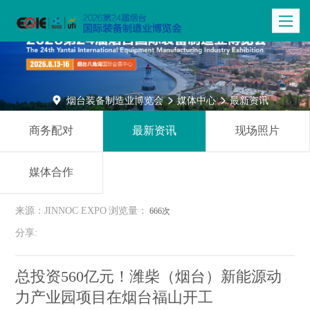
Toggle
navigatio

烟台装备制造业博览会
媒体中心
最新资讯


商务配对
最新资讯
现场照片
媒体合作
来源：JINNOC EXPO
浏览量：
666次
分享:
总投资560亿元！潍柴（烟台）新能源动
力产业园项目在烟台福山开工