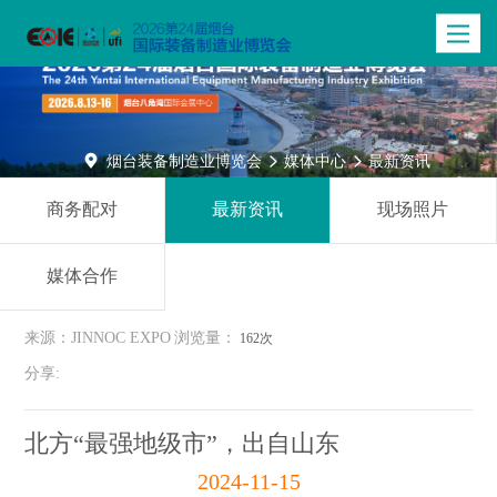
Toggle
navigatio

烟台装备制造业博览会
媒体中心
最新资讯


商务配对
最新资讯
现场照片
媒体合作
来源：JINNOC EXPO
浏览量：
162次
分享:
北方“最强地级市”，出自山东
2024-11-15