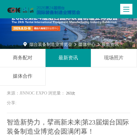
Toggle
navigatio

烟台装备制造业博览会
媒体中心
最新资讯


商务配对
最新资讯
现场照片
媒体合作
来源：JINNOC EXPO
浏览量：
263次
分享:
智造新势力，擘画新未来|第23届烟台国际
装备制造业博览会圆满闭幕！